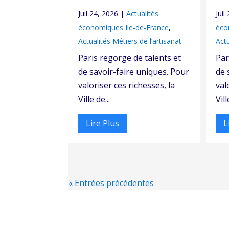
Juil 24, 2026
|
Actualités
Juil
économiques Ile-de-France
,
éco
Actualités Métiers de l’artisanat
Actu
Paris regorge de talents et
Par
de savoir-faire uniques. Pour
de 
valoriser ces richesses, la
val
Ville de...
Vill
Lire Plus
L
« Entrées précédentes